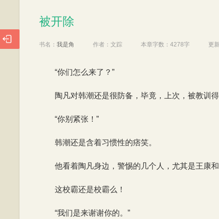
被开除
被开除

书名：
我是角
作者：
文踪
本章字数：
4278字
更
“你们怎么来了？”
陶凡对韩潮还是很防备，毕竟，上次，被教训得
“你别紧张！”
韩潮还是含着习惯性的痞笑。
他看着陶凡身边，警惕的几个人，尤其是王康和
这校霸还是校霸么！
“我们是来谢谢你的。”