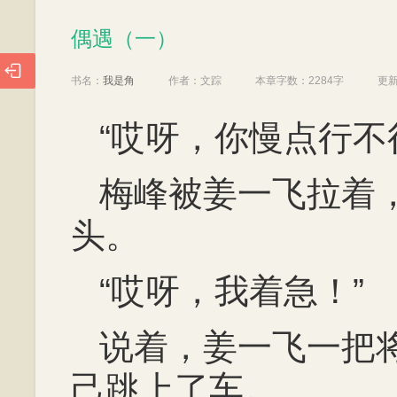
偶遇（一）
偶遇（一）

书名：
我是角
作者：
文踪
本章字数：
2284字
更
“哎呀，你慢点行不
梅峰被姜一飞拉着
头。
“哎呀，我着急！”
说着，姜一飞一把
己跳上了车。