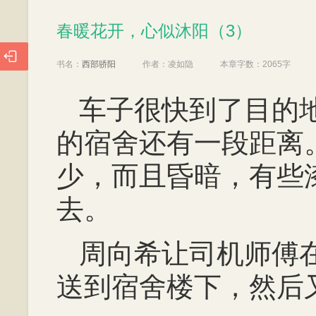
春暖花开，心似沐阳（3）
春暖花开，心似沐阳（3）

书名：
西部骄阳
作者：
凌如隐
本章字数：
2065字
车子很快到了目的
的宿舍还有一段距离
少，而且昏暗，有些
去。
周向希让司机师傅
送到宿舍楼下，然后