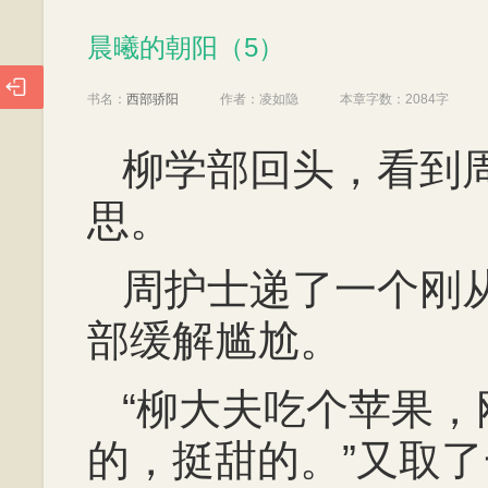
晨曦的朝阳（5）
晨曦的朝阳（5）

书名：
西部骄阳
作者：
凌如隐
本章字数：
2084字
柳学部回头，看到
思。
周护士递了一个刚
部缓解尴尬。
“柳大夫吃个苹果
的，挺甜的。”又取