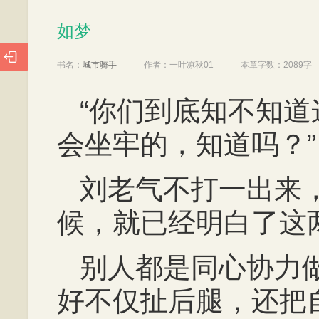
如梦
如梦

书名：
城市骑手
作者：
一叶凉秋01
本章字数：
2089字
“你们到底知不知
会坐牢的，知道吗？”
刘老气不打一出来
候，就已经明白了这
别人都是同心协力
好不仅扯后腿，还把