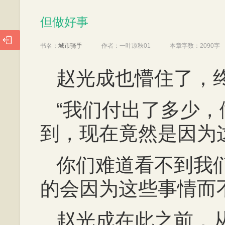
但做好事
但做好事

书名：
城市骑手
作者：
一叶凉秋01
本章字数：
2090字
赵光成也懵住了，
“我们付出了多少
到，现在竟然是因为
你们难道看不到我
的会因为这些事情而
赵光成在此之前，