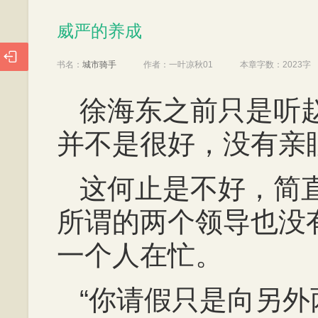
威严的养成
威严的养成

书名：
城市骑手
作者：
一叶凉秋01
本章字数：
2023字
徐海东之前只是听
并不是很好，没有亲
这何止是不好，简
所谓的两个领导也没
一个人在忙。
“你请假只是向另