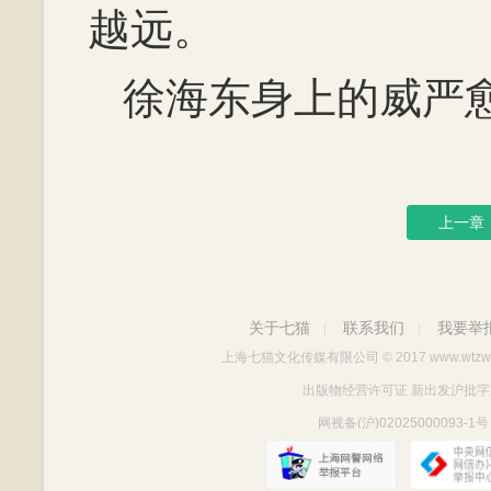
越远。
徐海东身上的威严
上一章
关于七猫
联系我们
我要举
|
|
上海七猫文化传媒有限公司
© 2017 www.wtzw
出版物经营许可证 新出发沪批字第Y712
网视备(沪)02025000093-