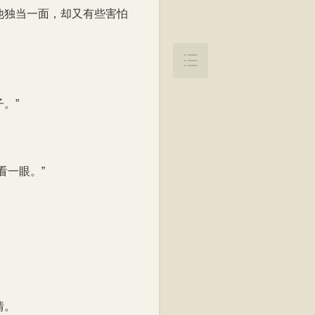
他独当一面，却又有些害怕

。”
看一眼。”
情。