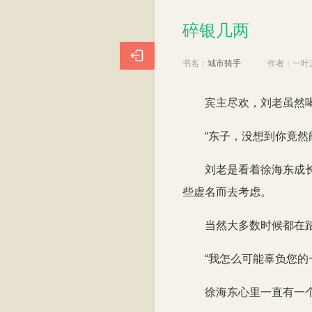
碎银几两
碎银几两

书名：
城市骑手
作者：
一叶
宾主尽欢，刘老虽然
“东子，没想到你竟
刘老是看着徐海东成
些虚名而去考虑。
当然大多数时候都在
“我怎么可能辜负您
徐海东心里一直有一