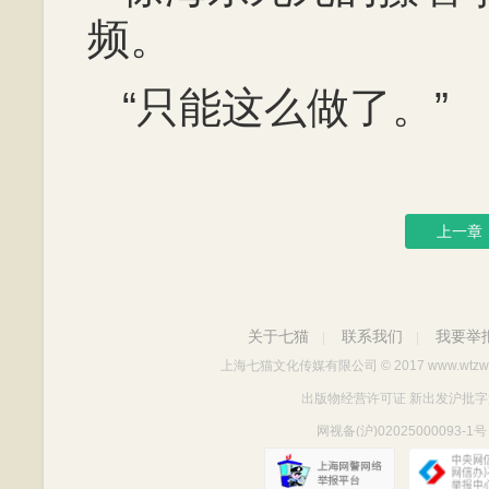
频。
“只能这么做了。”
上一章
关于七猫
联系我们
我要举
|
|
上海七猫文化传媒有限公司
© 2017 www.wtzw
出版物经营许可证 新出发沪批字第Y712
网视备(沪)02025000093-