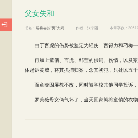
父女失和
父女失和

书名：
居委会的“男”大妈
作者：
张宁熙
本章字数：
2061
由于言虎的伤势被鉴定为轻伤，言得力和刁梅一
再加上童俏、言虎、邹莹的供词、伤情，以及案
体起诉黄威，将其抓捕归案，念其初犯，只处以五千
而童晓因屡教不改，同时被学校其他同学投诉，
罗美薇母女俩气坏了，当天回家就将童俏的衣物