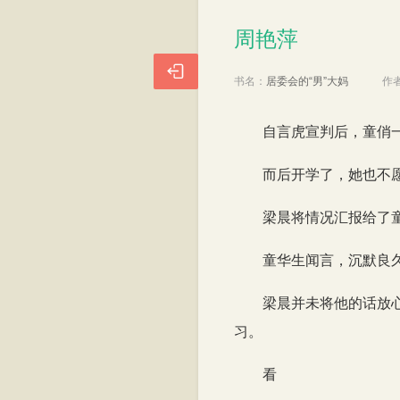
周艳萍
周艳萍

书名：
居委会的“男”大妈
作
自言虎宣判后，童俏
而后开学了，她也不
梁晨将情况汇报给了
童华生闻言，沉默良
梁晨并未将他的话放
习。
看