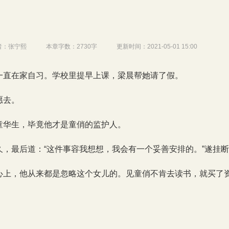
者：
张宁熙
本章字数：
2730字
更新时间：
2021-05-01 15:00
一直在家自习。学校里提早上课，梁晨帮她请了假。
愿去。
童华生，毕竟他才是童俏的监护人。
久，最后道：“这件事容我想想，我会有一个妥善安排的。”遂挂
心上，他从来都是忽略这个女儿的。见童俏不肯去读书，就买了