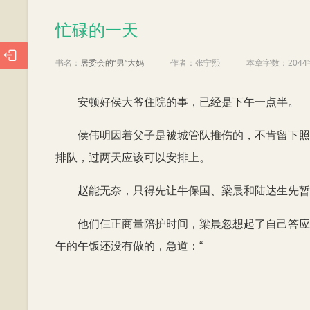
忙碌的一天
忙碌的一天

书名：
居委会的“男”大妈
作者：
张宁熙
本章字数：
2044
安顿好侯大爷住院的事，已经是下午一点半。
侯伟明因着父子是被城管队推伤的，不肯留下照
排队，过两天应该可以安排上。
赵能无奈，只得先让牛保国、梁晨和陆达生先暂
他们仨正商量陪护时间，梁晨忽想起了自己答应
午的午饭还没有做的，急道：“