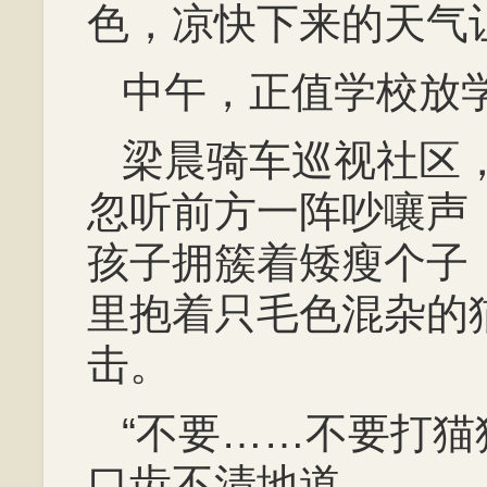
色，凉快下来的天气
中午，正值学校放
梁晨骑车巡视社区
忽听前方一阵吵嚷声
孩子拥簇着矮瘦个子
里抱着只毛色混杂的
击。
“不要……不要打猫
口齿不清地道。