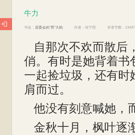
牛力
牛力

书名：
居委会的“男”大妈
作者：
张宁熙
本章字数：
2445
自那次不欢而散后
俏。有时是她背着书
一起捡垃圾，还有时
肩而过。
他没有刻意喊她，
金秋十月，枫叶逐