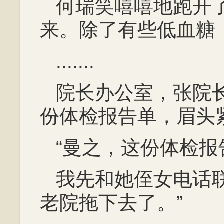
何瑞笑嘻嘻地跑开
来。除了有些低血糖
.......
院长办公室，张院
份体检报告单，眉头
“曼之，这份体检
我先和她侄女电话
老院拖下去了。”