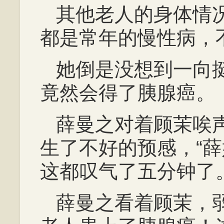
其他老人的身体情
都是常年的慢性病，
她倒是没想到一向
竟然会得了胰腺癌。
薛曼之对着顾茉唉
生了不好的预感，“
这都叹气了五分钟了。
薛曼之看着顾茉，