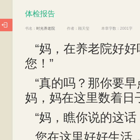
体检报告
体检报告

书名：
时光养老院
作者：
顾天玺
本章字数：
2001字
“妈，在养老院好
您！”
“真的吗？那你要
妈，妈在这里数着日
“妈，瞧你说的这
您在这里好好生活