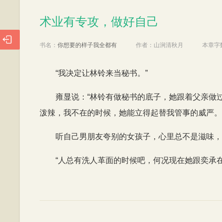
术业有专攻，做好自己
术业有专攻，做好自己

书名：
你想要的样子我全都有
作者：
山涧清秋月
本章字
“我决定让林铃来当秘书。”
雍显说：“林铃有做秘书的底子，她跟着父亲做
泼辣，我不在的时候，她能立得起替我管事的威严。
听自己男朋友夸别的女孩子，心里总不是滋味，
“人总有洗人革面的时候吧，何况现在她跟奕承