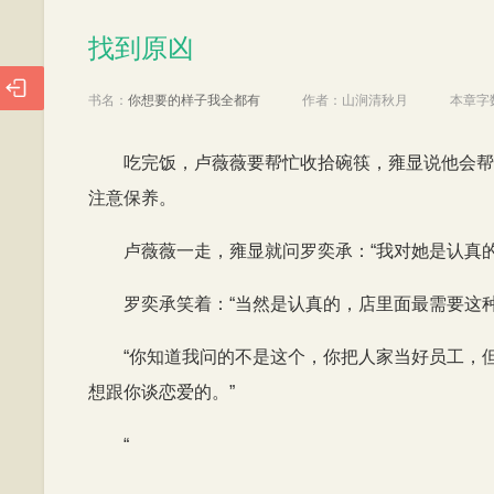
找到原凶
找到原凶

书名：
你想要的样子我全都有
作者：
山涧清秋月
本章字
吃完饭，卢薇薇要帮忙收拾碗筷，雍显说他会帮
注意保养。
卢薇薇一走，雍显就问罗奕承：“我对她是认真的
罗奕承笑着：“当然是认真的，店里面最需要这
“你知道我问的不是这个，你把人家当好员工，
想跟你谈恋爱的。”
“