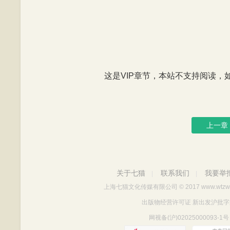
这是VIP章节，本站不支持阅读，如有
上一章
关于七猫
联系我们
我要举
|
|
上海七猫文化传媒有限公司
© 2017 www.wtzw
出版物经营许可证 新出发沪批字第Y712
网视备(沪)02025000093-