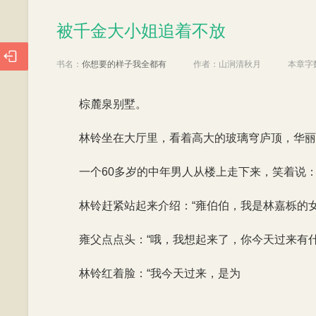
被千金大小姐追着不放
被千金大小姐追着不放

书名：
你想要的样子我全都有
作者：
山涧清秋月
本章字
棕麓泉别墅。
林铃坐在大厅里，看着高大的玻璃穹庐顶，华丽
一个60多岁的中年男人从楼上走下来，笑着说：
林铃赶紧站起来介绍：“雍伯伯，我是林嘉栎的
雍父点点头：“哦，我想起来了，你今天过来有什
林铃红着脸：“我今天过来，是为