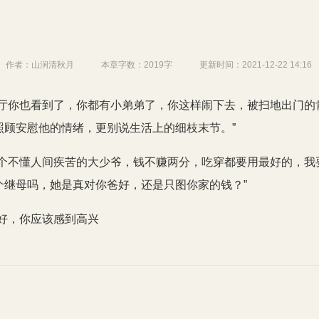
作者：
山涧清秋月
本章字数：
2019字
更新时间：
2021-12-22 14:16
餐厅你也看到了，你都有小弟弟了，你这样闹下去，被扫地出门的
照顾安慰他的情绪，更别说生活上的细枝末节。”
是个不懂人间疾苦的大少爷，钱不赚两分，吃穿都要用最好的，我
个继母吗，她是真对你爸好，还是只图你家的钱？”
爸好，你应该感到高兴