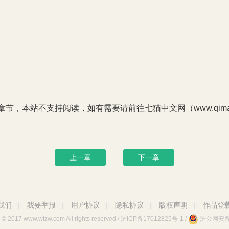
P章节，本站不支持阅读，如有需要请前往七猫中文网（www.qimao
上一章
下一章
我们
我要举报
用户协议
隐私协议
版权声明
作品登
|
|
|
|
|
© 2017 www.wtzw.com
All rights reserved
/
沪ICP备17012825号-1
/
沪公网安备 3