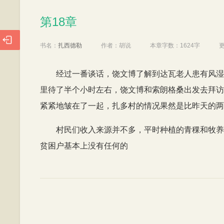
第18章
第18章

书名：
扎西德勒
作者：
胡说
本章字数：
1624字
经过一番谈话，饶文博了解到达瓦老人患有风湿
里待了半个小时左右，饶文博和索朗格桑出发去拜访
紧紧地皱在了一起，扎多村的情况果然是比昨天的两
村民们收入来源并不多，平时种植的青稞和牧养
贫困户基本上没有任何的