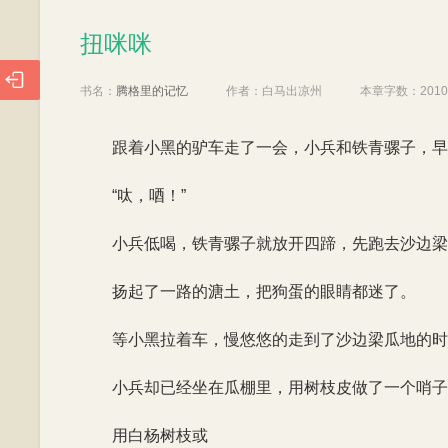
扭咪咪
扭咪咪

书名：
腾格里的记忆
作者：
白马出凉州
本章字数：
201
跟着小黑的驴车走了一会，小兵和铁青骡子，早
“呔，唒！”
小兵低喝，铁青骡子就放开四蹄，先跑去沙边梁
扬起了一路的溏土，把狗蛋的眼睛都迷了。
等小黑拉着车，慢悠悠的走到了沙边梁瓜地的时
小兵却已经坐在瓜棚里，用树枝皮做了一个哨子
用白杨树枝或