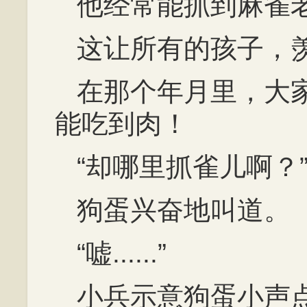
他经常能抓到麻雀
这让所有的孩子，
在那个年月里，大
能吃到肉！
“却哪里抓雀儿啊？
狗蛋兴奋地叫道。
“嘘......”
小兵示意狗蛋小声