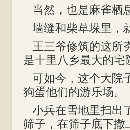
当然，也是麻雀栖
墙缝和柴草垛里，
王三爷修筑的这所
是十里八乡最大的宅
可如今，这个大院
狗蛋他们的游乐场。
小兵在雪地里扫出
筛子，在筛子底下撒