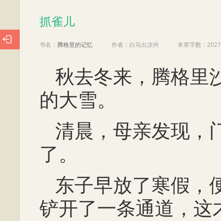
抓雀儿
抓雀儿

书名：
腾格里的记忆
作者：
白马出凉州
本章字数：
202
秋去冬来，腾格里
的大雪。
清晨，母亲发现，
了。
东子早放了寒假，
铲开了一条通道，这