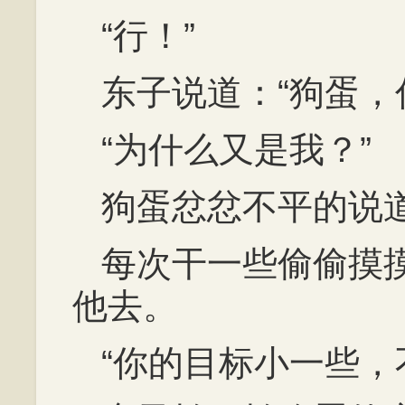
“行！”
东子说道：“狗蛋，
“为什么又是我？”
狗蛋忿忿不平的说
每次干一些偷偷摸
他去。
“你的目标小一些，