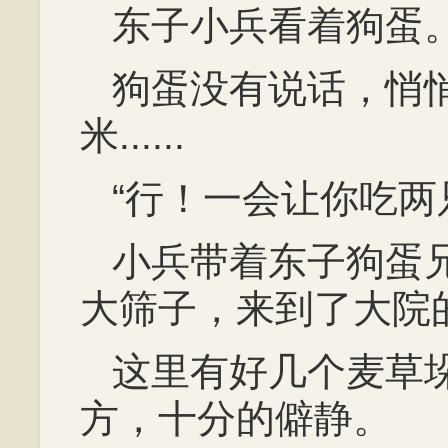
东子小兵看着狗蛋
狗蛋没有说话，悄
米......
“行！一会让你吃两
小兵带着东子狗蛋
大筛子，来到了大院
这里有好几个麦草
方，十分的僻静。