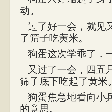
动。
过了好一会，就见
了筛子吃黄米。
狗蛋这次学乖了，
又过了一会，四五
筛子底下吃起了黄米
狗蛋焦急地看向小
的意思。