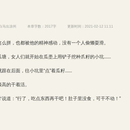
白马出凉州
本章字数：
2017字
更新时间：
2021-02-12 11:11
这么拼，也都被他的精神感动，没有一个人偷懒耍滑。
塘，女人们就开始在瓜垄上用铲子挖种爪籽的小坑......
在后面，往小坑里“点”着瓜籽......
极高的干着活。
才说道：“行了，吃点东西再干吧！肚子里没食，可干不动！”