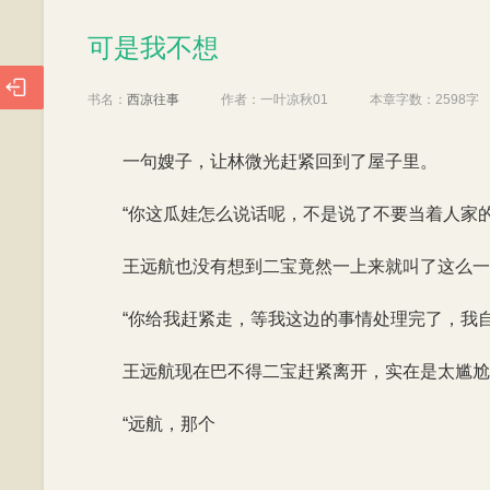
可是我不想
可是我不想

书名：
西凉往事
作者：
一叶凉秋01
本章字数：
2598字
一句嫂子，让林微光赶紧回到了屋子里。
“你这瓜娃怎么说话呢，不是说了不要当着人家
王远航也没有想到二宝竟然一上来就叫了这么一
“你给我赶紧走，等我这边的事情处理完了，我
王远航现在巴不得二宝赶紧离开，实在是太尴尬
“远航，那个