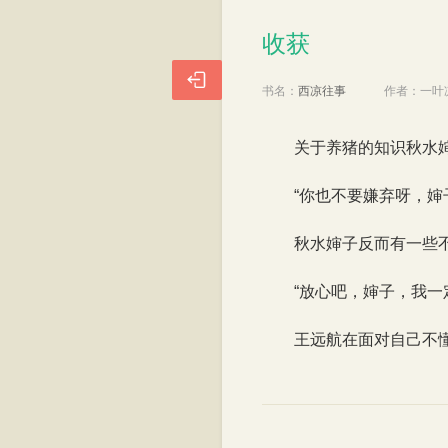
收获
收获

书名：
西凉往事
作者：
一叶
关于养猪的知识秋水
“你也不要嫌弃呀，
秋水婶子反而有一些
“放心吧，婶子，我一
王远航在面对自己不