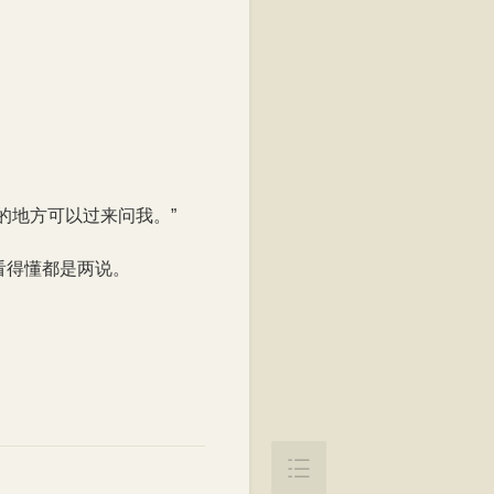
阅读至54%
的地方可以过来问我。”
看得懂都是两说。
