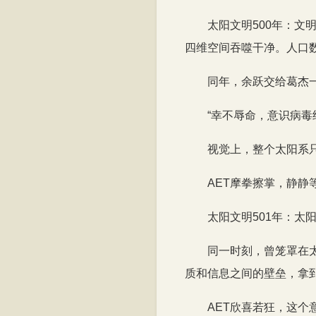
太阳文明500年：
四维空间吞噬干净。人口
同年，余跃交给葛杰
“幸不辱命，意识病毒
视觉上，整个太阳系
AET摩拳擦掌，静静
太阳文明501年：太
同一时刻，曾笼罩在
质和信息之间的壁垒，拿
AET欣喜若狂，这个