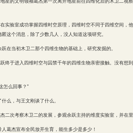
久居地星的文明领袖葛杰第一次离开地星前往四维化后的木卫二视
余跃在实验室成功掌握四维时空原理，四维时空不同于四维空间，
隐匿这个消息，除了少数几人，没人知道这项研究。
余跃在当初木卫二那个四维生物的基础上，研究发掘的。
：余跃终于进入四维时空与囚禁千年的四维生物亲密接触。没有想
这怎么回事？”
了什么，与王文刚谈了什么。
：葛杰二次考察木卫二的发展，参观余跃主持的维度实验室，并在
导人葛杰宣布全民放开生育，能生多少是多少！