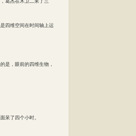
察，葛杰在木卫二呆了三
他是四维空间在时间轴上运
到的是，眼前的四维生物，
里面呆了四个小时。