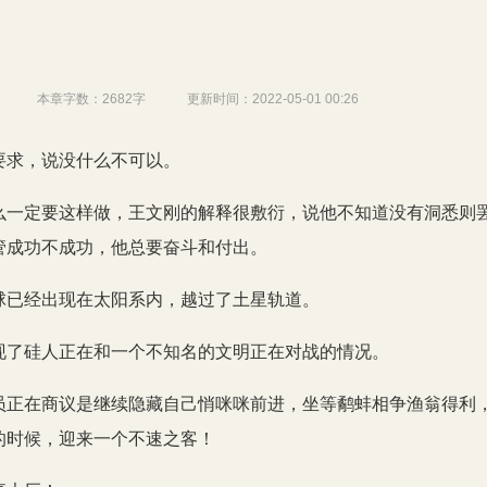
本章字数：
2682字
更新时间：
2022-05-01 00:26
要求，说没什么不可以。
么一定要这样做，王文刚的解释很敷衍，说他不知道没有洞悉则
管成功不成功，他总要奋斗和付出。
球已经出现在太阳系内，越过了土星轨道。
现了硅人正在和一个不知名的文明正在对战的情况。
员正在商议是继续隐藏自己悄咪咪前进，坐等鹬蚌相争渔翁得利
的时候，迎来一个不速之客！