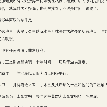
说服硅族所有民众放弃一切杀伤性武器，硅族听话的原因是帕克
联合，就算硅族不投降，也会被摧毁，不过是时间问题罢了。
类最终商议的结果是：
占领地星，火星，金星以及水星月球等硅族占领的所有地盘，与
三方联盟。
，没有任何波澜，非常顺利。
造，王文刚监督协调，十年时间，一切终于尘埃落定。
的轨道上，与地星以太阳为原点刚好平行。
木卫二，并将附近木卫一，木星及其后续的土星和他们的卫星纳
体命名为：太阳文明，共同选举葛杰为太阳文明第一任主席。