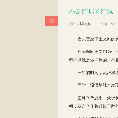
不是结局的结尾
不是结局的结尾

书名：
地星危机
作者：
红胜
石头答应了王文刚的
石头询问王文刚为什
都不做他是做不到的。不
三年的时间，流浪星
同时，流浪星球也发
星球堡垒总部，众议
明，双方合作将硅族干翻