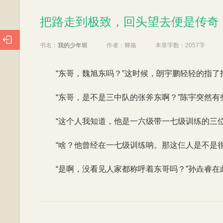
把路走到极致，回头望去便是传奇！
把路走到极致，回头望去便是传奇

书名：
我的少年班
作者：
卿殇
本章字数：
2057字
“东哥，魏旭东吗？”这时候，朗宇鹏轻轻的指
“东哥，是不是三中队的张斧东啊？”陈宇突然有
“这个人我知道，他是一六级带一七级训练的三
“啥？他曾经在一七级训练呐。那这仨人是不是
“是啊，没看见人家都称呼着东哥吗？”孙垚睿在