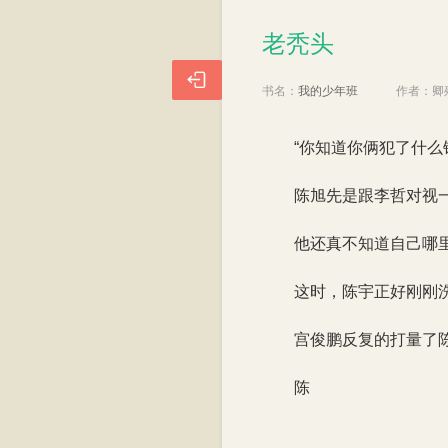
老秃头
老秃头

书名：
我的少年班
作者：
卿
“你知道你俩犯了什么
陈旭先是跟李哲对视
他还真不知道自己哪
这时，陈宇正好刚刚
宫俊鹏反复的打量了
陈