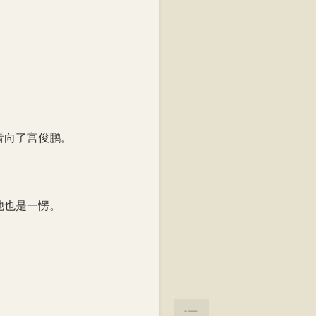
阅读至34%
看向了宫俊鹏。
他也是一愣。