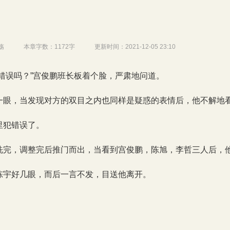
殇
本章字数：
1172字
更新时间：
2021-12-05 23:10
错误吗？”宫俊鹏班长板着个脸，严肃地问道。
一眼，当发现对方的双目之内也同样是疑惑的表情后，他不解地
里犯错误了。
洗完，调整完后推门而出，当看到宫俊鹏，陈旭，李哲三人后，
陈宇好几眼，而后一言不发，目送他离开。