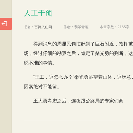
人工干预
人工干预

书名：
富路入山河
作者：
翡翠青葱
本章字数：
2165字
得到消息的周显民匆忙赶到了巨石附近，指挥被
场，经过仔细的勘察之后，肯定了桑光勇的判断，这
说不准的事情。
“王工，这怎么办？”桑光勇眺望着山体，这玩
因素绝对不能留。
王大勇考虑之后，连夜跟公路局的专家们商