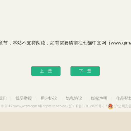
P章节，本站不支持阅读，如有需要请前往七猫中文网（www.qimao
上一章
下一章
我们
我要举报
用户协议
隐私协议
版权声明
作品登
|
|
|
|
|
© 2017 www.wtzw.com
All rights reserved
/
沪ICP备17012825号-1
/
沪公网安备 3
 新出发沪批字第Y7129号 / 沪网文[2023]1509-106号 /互联网宗教服务许可证(2025
02025000093-1号 /广播电视节目制作经营许可证 (沪)字第04030号 /沪ICP证：沪B2-2