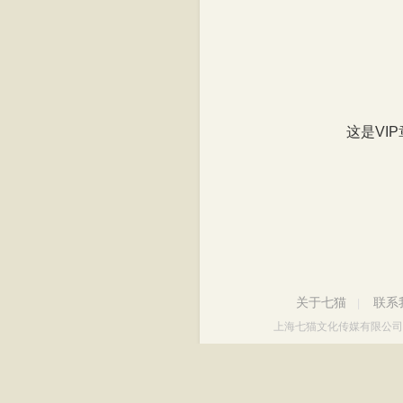
这是VI
关于七猫
联系
|
上海七猫文化传媒有限公司
出版物经营许可证
网视备(沪)