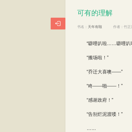
可有的理解
可有的理解

书名：
天年有颐
作者：
竹正
“噼哩叭啦……噼哩叭
“搬场啦！”
“乔迁大喜噢——”
“咚——啪——！”
“感谢政府！”
“告别烂泥渡喽！”
……