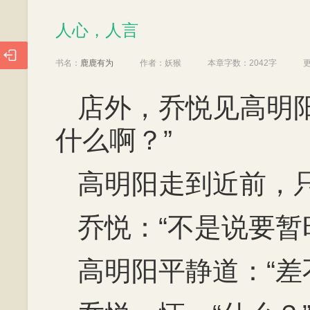
人心，人言
人心，人言

书名：
鹿鹿有为
作者：
妖猴
本章字数：
2042字
店外，乔悦见高明
什么啊？”
高明阳走到近前，
乔悦：“不是说要暂
高明阳平静道：“差