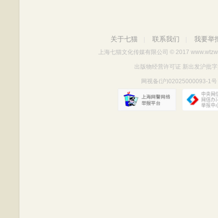
关于七猫
联系我们
我要举
|
|
上海七猫文化传媒有限公司
© 2017 www.wtzw
出版物经营许可证 新出发沪批字第Y712
网视备(沪)02025000093-