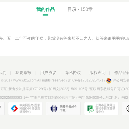
我的作品
目录
· 150章
去。五十二年不变的守候，萧垢没有等来那不归之人。却等来萧酌酌的归
我们
我要举报
用户协议
隐私协议
版权声明
作品登
|
|
|
|
|
© 2017 www.wtzw.com
All rights reserved
/
沪ICP备17012825号-1
/
沪公网安备 3
 新出发沪批字第Y7129号 / 沪网文[2023]1509-106号 /互联网宗教服务许可证(2025
02025000093-1号 /广播电视节目制作经营许可证 (沪)字第04030号 /沪ICP证：沪B2-2