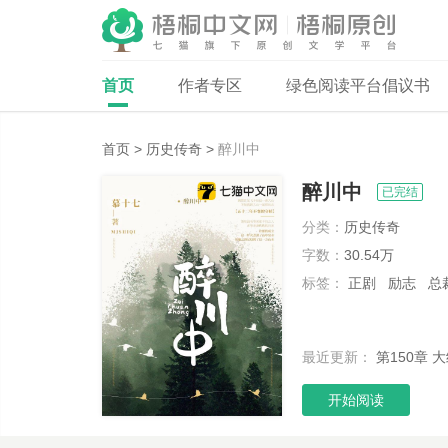
首页
作者专区
绿色阅读平台倡议书
首页
> 历史传奇 >
醉川中
醉川中
已完结
分类：
历史传奇
字数：
30.54万
标签：
正剧 励志 总
最近更新：
第150章 
开始阅读