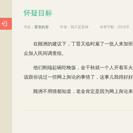
怀疑目标
怀疑目标

书名：
爱宠机密
作者：
我不是莫神
本章字数：
2016字
在顾洲的建议下，丁晋又临时雇了一批人来加班
众加入民间调查组。
他们刚端起碗吃晚饭，金千秋就一个人开着车火
该跟你说过一些网上舆论的事情了，这事儿我得好好
顾洲不用猜都知道，老金肯定是因为网上舆论来