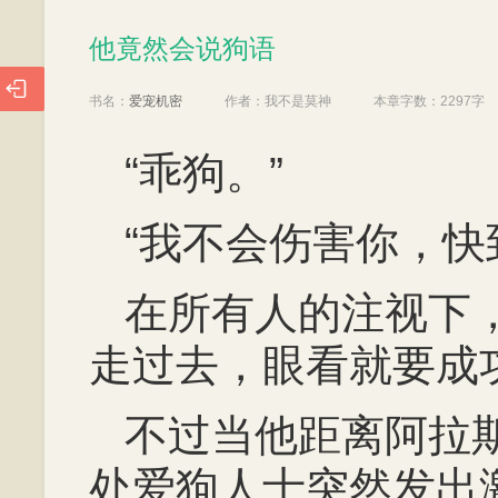
他竟然会说狗语
他竟然会说狗语

书名：
爱宠机密
作者：
我不是莫神
本章字数：
2297字
“乖狗。”
“我不会伤害你，快
在所有人的注视下
走过去，眼看就要成
不过当他距离阿拉
处爱狗人士突然发出