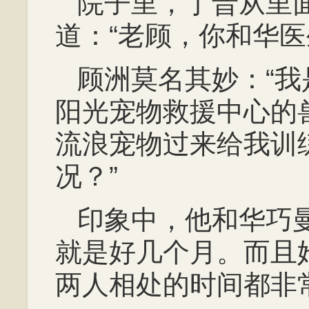
院子里，丁晋从里
道：“老顾，你和华医
顾洲莫名其妙：“
阳光宠物救援中心的
流浪宠物过来给我训
况？”
印象中，他和华巧
就是好几个月。而且
两人相处的时间都非