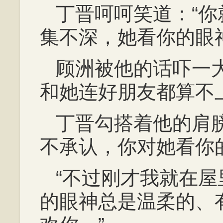
丁晋呵呵笑道：“
集不深，她看你的眼
顾洲被他的话吓一
和她连好朋友都算不
丁晋勾搭着他的肩
不承认，你对她看你
“不过刚才我就在
的眼神总是温柔的、