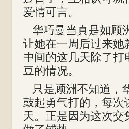
爱情可言。
华巧曼当真是如顾
让她在一周后过来她
中间的这几天除了打
豆的情况。
只是顾洲不知道，
鼓起勇气打的，每次
天。正是因为这次交