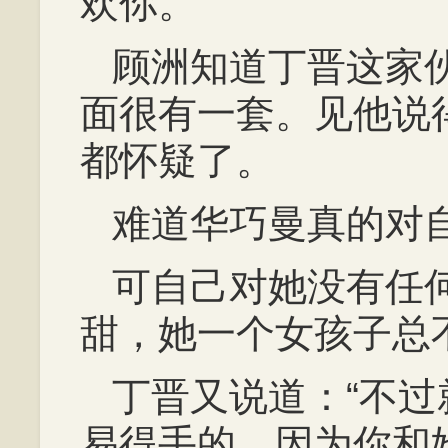
欢你。”
顾洲知道丁晋这家
面很有一套。见他说
都怀疑了。
难道华巧曼真的对
可自己对她没有任
甜，她一个女孩子总
丁晋又说道：“不
易得手的，因为你和