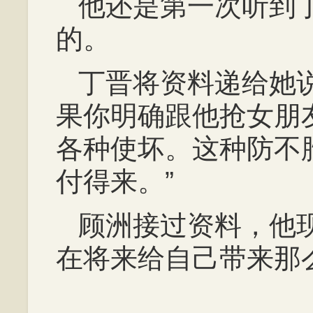
他还是第一次听到
的。
丁晋将资料递给她
果你明确跟他抢女朋
各种使坏。这种防不
付得来。”
顾洲接过资料，他
在将来给自己带来那