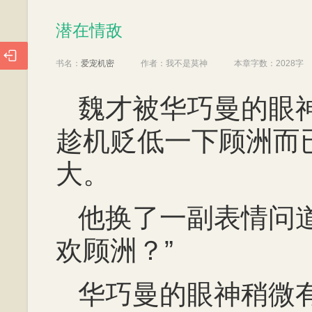
潜在情敌
潜在情敌

书名：
爱宠机密
作者：
我不是莫神
本章字数：
2028字
魏才被华巧曼的眼
趁机贬低一下顾洲而
大。
他换了一副表情问
欢顾洲？”
华巧曼的眼神稍微