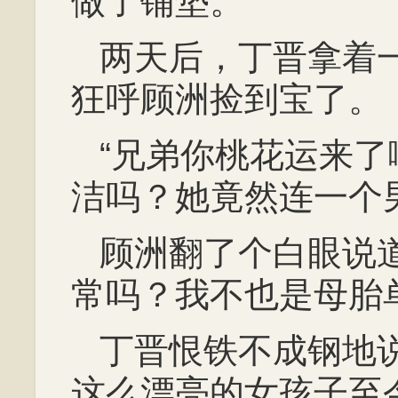
做了铺垫。
两天后，丁晋拿着
狂呼顾洲捡到宝了。
“兄弟你桃花运来
洁吗？她竟然连一个
顾洲翻了个白眼说
常吗？我不也是母胎
丁晋恨铁不成钢地
这么漂亮的女孩子至