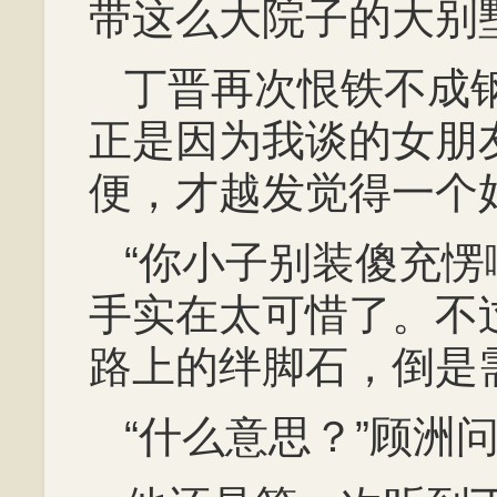
带这么大院子的大别
丁晋再次恨铁不成
正是因为我谈的女朋
便，才越发觉得一个
“你小子别装傻充
手实在太可惜了。不
路上的绊脚石，倒是
“什么意思？”顾洲