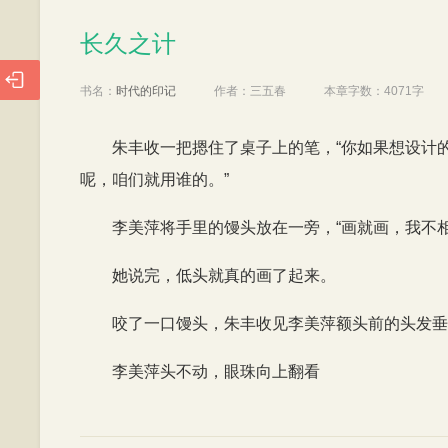
长久之计
长久之计

书名：
时代的印记
作者：
三五春
本章字数：
4071字
朱丰收一把摁住了桌子上的笔，“你如果想设计
呢，咱们就用谁的。”
李美萍将手里的馒头放在一旁，“画就画，我不
她说完，低头就真的画了起来。
咬了一口馒头，朱丰收见李美萍额头前的头发垂
李美萍头不动，眼珠向上翻看